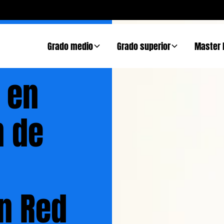
Grado medio
Grado superior
Master 
 en
n de
n Red